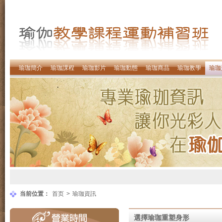
瑜珈簡介
瑜珈課程
瑜珈影片
瑜珈動態
瑜珈商品
瑜珈教學
瑜珈
当前位置：
首页
>
瑜珈資訊
選擇瑜珈重塑身形