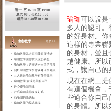
週一~五 07:00 至 19:00
週六 08：40及13：30
瑜珈
可以說是
週日08：40至10：30
多人的認可。
的好身材。
你
瑜珈教學
更多 >>
這樣的專業聯
的身材，並且
瑜珈教學為大家消除負面情緒
越健康。
所以
瑜珈教學讓你實現減肥夢想
瑜珈教學：選擇適合自己的那種
式，讓自己的
關於瑜珈教學所需要知道的知識
女人透過瑜珈教學有什麼效果
現在在網上提
瑜珈教學 變成更美的自己
身心靈瑜珈簡述
有這個機會，
舒眠瑜珈讓你夜夜好眠
些適合你自己
熱瑜珈的優缺點
瑜珈教學的模式轉換
的身體。
所以