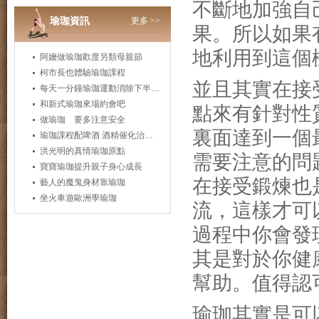
不斷地加強自
瑜珈資訊
更多 >>
果。
所以如果
地利用到這個
阿嬤做瑜珈歡度另類母親節
柯市長也體驗瑜珈課程
並且其實在接
每天一分鐘瑜珈運動消除下半身肥胖
和新式瑜珈來場約會吧
點來有針對性
做瑜珈 要多注意安全
裏面達到一個
瑜珈課程配啤酒 酒精催化治癒身心靈
洪光明的真情瑜珈原點
需要注意的問
寶寶瑜珈提升親子身心成長
在接受鍛煉也
藝人的魔鬼身材靠瑜珈
坐火車遊歐洲學瑜珈
流，這樣才可
過程中你會發
其是對於你健
幫助。
值得認
瑜珈其實是可