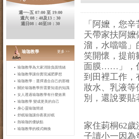
週一~五 07:00 至 19:00
週六 08：40及13：30
「阿嬤，您辛
週日08：40至10：30
天帶家扶阿嬤
溜，水噹噹」
瑜珈教學
更多 >>
笑開懷，提前
面膜
……
」，
瑜珈教學為大家消除負面情緒
瑜珈教學讓你實現減肥夢想
到田裡工作，
瑜珈教學：選擇適合自己的那種
妝水、乳液等
關於瑜珈教學所需要知道的知識
女人透過瑜珈教學有什麼效果
別，還說要貼
瑜珈教學 變成更美的自己
身心靈瑜珈簡述
舒眠瑜珈讓你夜夜好眠
熱瑜珈的優缺點
家住莿桐
62
歲
瑜珈教學的模式轉換
子讀小一因為