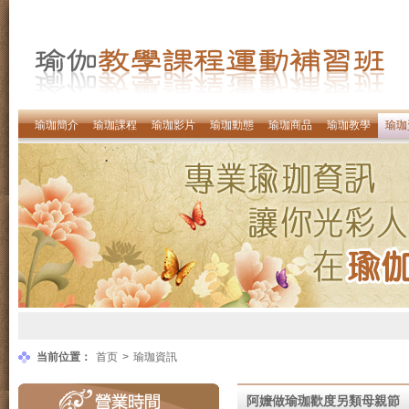
瑜珈簡介
瑜珈課程
瑜珈影片
瑜珈動態
瑜珈商品
瑜珈教學
瑜珈
当前位置：
首页
>
瑜珈資訊
阿嬤做瑜珈歡度另類母親節