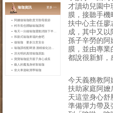
才讀幼兒園中
瑜珈資訊
更多 >>
膜，接聽手機
阿嬤做瑜珈歡度另類母親節
扶中心主任廖
柯市長也體驗瑜珈課程
成，其中又以
每天一分鐘瑜珈運動消除下半身肥胖
和新式瑜珈來場約會吧
孫子辛勞的阿
做瑜珈 要多注意安全
膜，並由專業
瑜珈課程配啤酒 酒精催化治癒身心靈
洪光明的真情瑜珈原點
都說很新鮮，
寶寶瑜珈提升親子身心成長
藝人的魔鬼身材靠瑜珈
坐火車遊歐洲學瑜珈
今天義務教阿
扶助家庭阿嬤
天這堂身心舒
準備彈力帶及